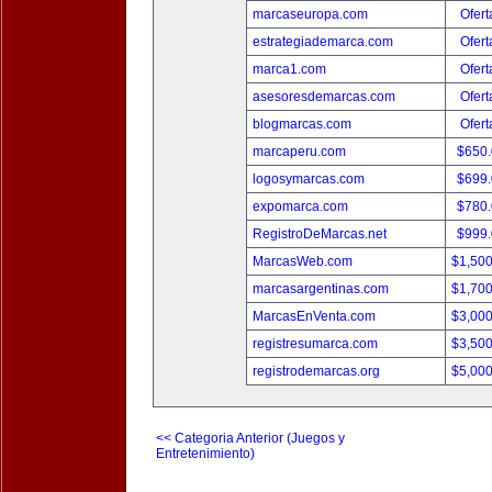
marcaseuropa.com
Ofert
estrategiademarca.com
Ofert
marca1.com
Ofert
asesoresdemarcas.com
Ofert
blogmarcas.com
Ofert
marcaperu.com
$650
logosymarcas.com
$699
expomarca.com
$780
RegistroDeMarcas.net
$999
MarcasWeb.com
$1,50
marcasargentinas.com
$1,70
MarcasEnVenta.com
$3,00
registresumarca.com
$3,50
registrodemarcas.org
$5,00
<< Categoria Anterior (Juegos y
Entretenimiento)