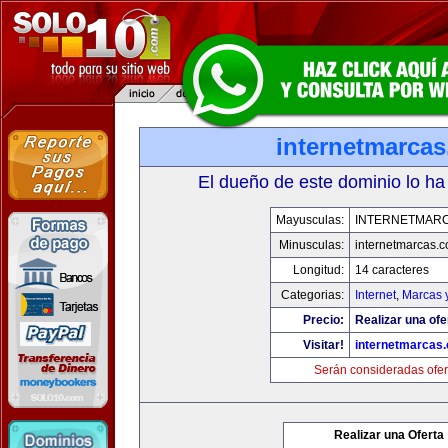
internetmarca
El dueño de este dominio lo ha
Mayusculas:
INTERNETMAR
Minusculas:
internetmarcas.
Longitud:
14 caracteres
Categorias:
Internet
,
Marcas 
Precio:
Realizar una ofe
Visitar!
internetmarcas
Serán consideradas ofer
Realizar una Oferta