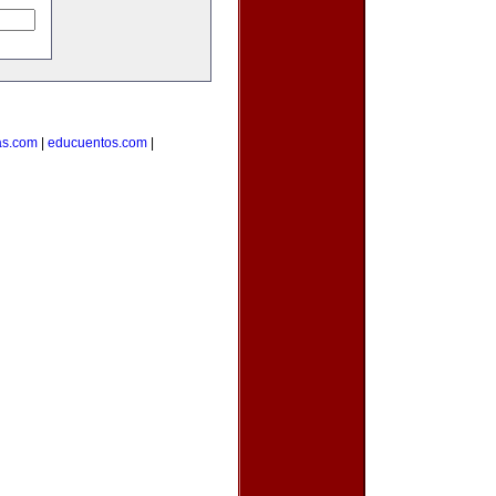
as.com
|
educuentos.com
|