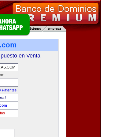
s.com
 puesto en Venta
CAS.COM
com
y Patentes
rta!
.com
tas