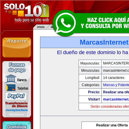
MarcasInterne
El dueño de este dominio lo ha
Mayusculas:
MARCASINTER
Minusculas:
marcasinternet.
Longitud:
14 caracteres
Categorias:
Marcas y Patent
Precio:
Realizar una ofe
Visitar!
marcasinternet
Serán consideradas ofer
Realizar una Oferta