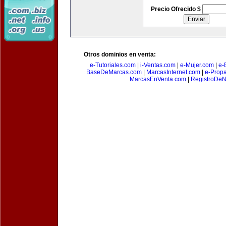
Precio Ofrecido $
Otros dominios en venta:
e-Tutoriales.com
|
i-Ventas.com
|
e-Mujer.com
|
e-B
BaseDeMarcas.com
|
MarcasInternet.com
|
e-Prop
MarcasEnVenta.com
|
RegistroDe