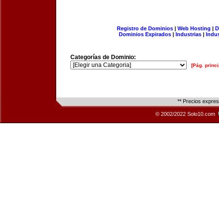
Registro de Dominios
|
Web Hosting
|
D
Dominios Expirados
|
Industrias
|
Indu
Categorías de Dominio:
[Pág. princi
** Precios expre
© 2002/2022 Solo10.com