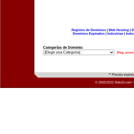
Registro de Dominios
|
Web Hosting
|
D
Dominios Expirados
|
Industrias
|
Indu
Categorías de Dominio:
[Pág. princi
** Precios expre
© 2002/2022 Solo10.com