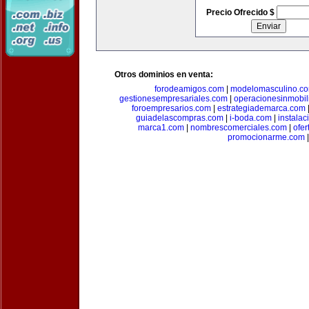
Precio Ofrecido $
Otros dominios en venta:
forodeamigos.com
|
modelomasculino.c
gestionesempresariales.com
|
operacionesinmobil
foroempresarios.com
|
estrategiademarca.com
guiadelascompras.com
|
i-boda.com
|
instala
marca1.com
|
nombrescomerciales.com
|
ofe
promocionarme.com
|