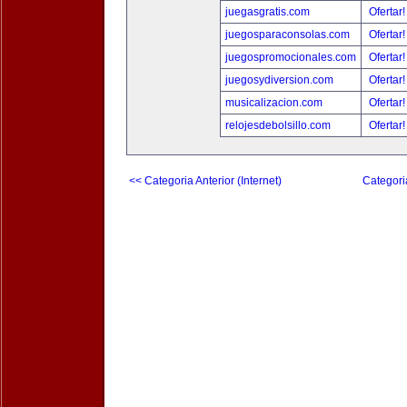
juegasgratis.com
Ofertar
juegosparaconsolas.com
Ofertar
juegospromocionales.com
Ofertar
juegosydiversion.com
Ofertar
musicalizacion.com
Ofertar
relojesdebolsillo.com
Ofertar
<< Categoria Anterior (Internet)
Categori