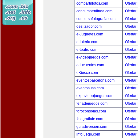
compartirfotos.com
Ofertar
concursoenlinea.com
Ofertar
concursofotografia.com
Ofertar
deslizador.com
Ofertar
e-Juguetes.com
Ofertar
e-loteria.com
Ofertar
e-teatro.com
Ofertar
e-videojuegos.com
Ofertar
educuentos.com
Ofertar
eKiosco.com
Ofertar
eventosbarcelona.com
Ofertar
eventosusa.com
Ofertar
expovideojuegos.com
Ofertar
feriadejuegos.com
Ofertar
foroconsolas.com
Ofertar
fotografiate.com
Ofertar
guiadiversion.com
Ofertar
infojuego.com
Ofertar