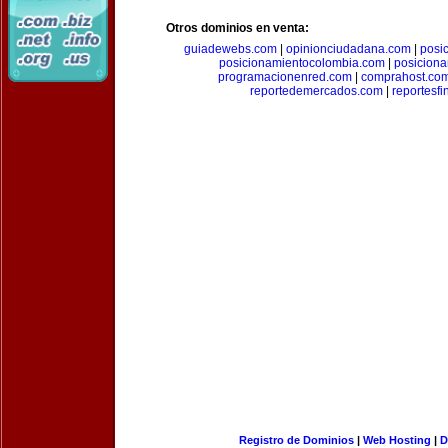
Otros dominios en venta:
guiadewebs.com
|
opinionciudadana.com
|
posi
posicionamientocolombia.com
|
posicion
programacionenred.com
|
comprahost.co
reportedemercados.com
|
reportesf
Registro de Dominios
|
Web Hosting
|
D