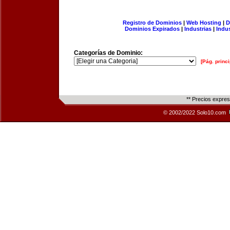
Registro de Dominios
|
Web Hosting
|
D
Dominios Expirados
|
Industrias
|
Indu
Categorías de Dominio:
[Pág. princi
** Precios expre
© 2002/2022 Solo10.com