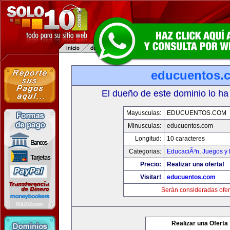
educuentos.
El dueño de este dominio lo ha
Mayusculas:
EDUCUENTOS.COM
Minusculas:
educuentos.com
Longitud:
10 caracteres
Categorias:
EducaciÃ³n
,
Juegos y 
Precio:
Realizar una oferta!
Visitar!
educuentos.com
Serán consideradas ofer
Realizar una Oferta