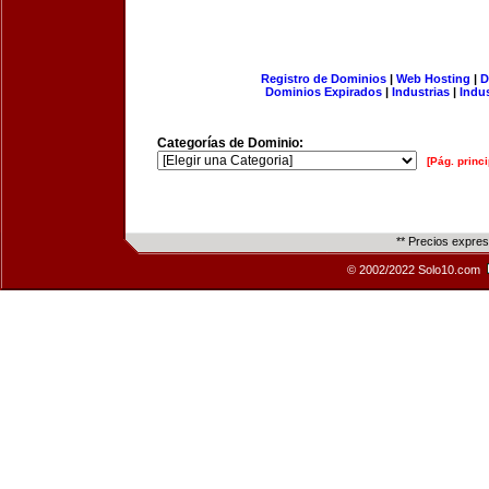
Registro de Dominios
|
Web Hosting
|
D
Dominios Expirados
|
Industrias
|
Indu
Categorías de Dominio:
[Pág. princi
** Precios expre
© 2002/2022 Solo10.com