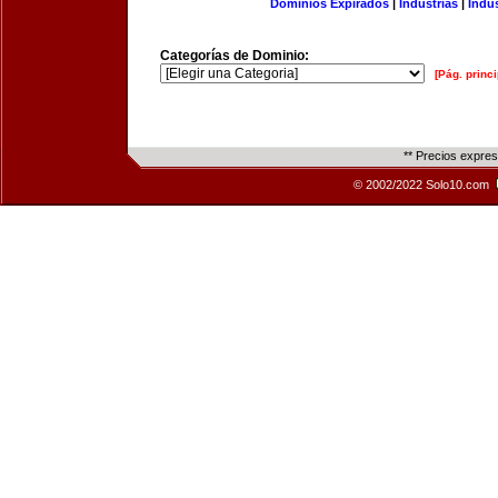
Dominios Expirados
|
Industrias
|
Indu
Categorías de Dominio:
[Pág. princi
** Precios expre
© 2002/2022 Solo10.com