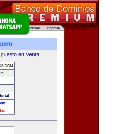
.com
 puesto en Venta
OS.COM
om
ferta!
com
tas