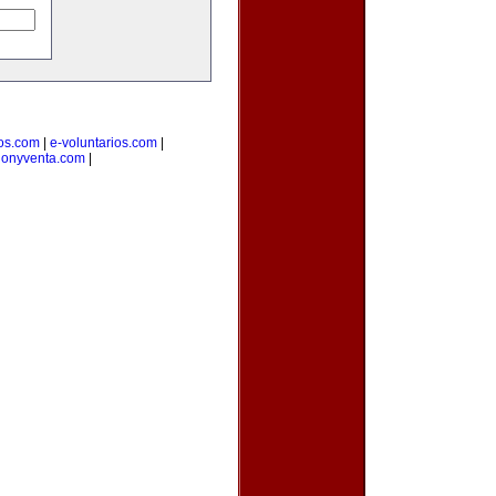
ios.com
|
e-voluntarios.com
|
cionyventa.com
|