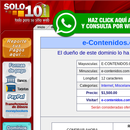
e-Contenidos
El dueño de este dominio lo ha
Mayusculas:
E-CONTENIDOS
Minusculas:
e-contenidos.com
Longitud:
12 caracteres
Categorias:
Internet
,
Miscelane
Precio:
$1,500.00
Visitar!
e-contenidos.co
Serán consideradas ofer
R