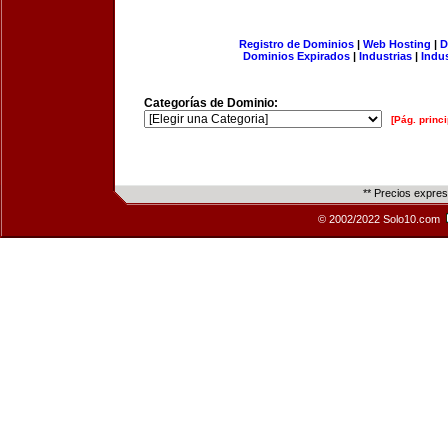
Registro de Dominios
|
Web Hosting
|
D
Dominios Expirados
|
Industrias
|
Indu
Categorías de Dominio:
[Pág. princi
** Precios expre
© 2002/2022 Solo10.com