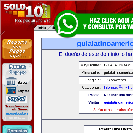
guialatinoameri
El dueño de este dominio lo ha
Mayusculas:
GUIALATINOAME
Minusculas:
guialatinoameric
Longitud:
17 caracteres
Categorias:
InformaciÃ³n y Not
Precio:
Realizar una ofer
Visitar!
guialatinoameri
Serán consideradas ofer
Realizar una Oferta