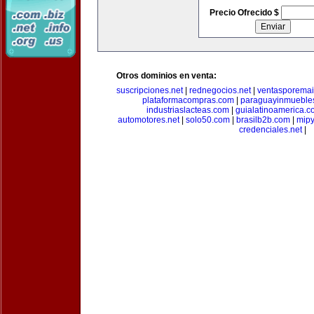
Precio Ofrecido $
Otros dominios en venta:
suscripciones.net
|
rednegocios.net
|
ventasporemai
plataformacompras.com
|
paraguayinmueble
industriaslacteas.com
|
guialatinoamerica.
automotores.net
|
solo50.com
|
brasilb2b.com
|
mip
credenciales.net
|