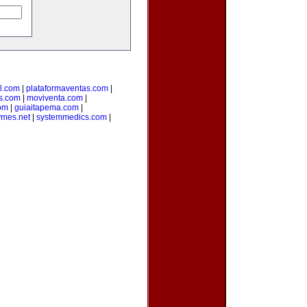
l.com
|
plataformaventas.com
|
s.com
|
moviventa.com
|
com
|
guiaitapema.com
|
ymes.net
|
systemmedics.com
|