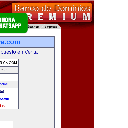
ca.com
 puesto en Venta
RICA.COM
a.com
icias
ta!
ca.com
tas