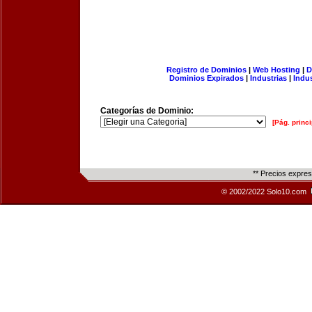
Registro de Dominios
|
Web Hosting
|
D
Dominios Expirados
|
Industrias
|
Indu
Categorías de Dominio:
[Pág. princi
** Precios expre
© 2002/2022 Solo10.com