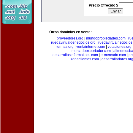
Precio Ofrecido $
Otros dominios en venta:
proveedores.org
|
mundopropiedades.com
|
ru
ruedavirtualdenegocios.org
|
ruedavirtualnegocios
termas.org
|
ventainternet.com
|
votaciones.org
mercadoexportador.com
|
alimentosb
desarrollosinformaticos.com
|
e-mercado.com
|
pr
zonaclientes.com
|
desarrolladores.or