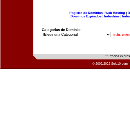
Registro de Dominios
|
Web Hosting
|
D
Dominios Expirados
|
Industrias
|
Indu
Categorías de Dominio:
[Pág. princi
** Precios expre
© 2002/2022 Solo10.com