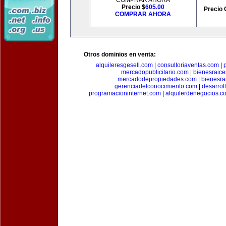
COMPRAR AHORA
Precio $
605.00
Precio 
COMPRAR AHORA
Otros dominios en venta:
alquileresgesell.com
|
consultoriaventas.com
|
mercadopublicitario.com
|
bienesraice
mercadodepropiedades.com
|
bienesra
gerenciadelconocimiento.com
|
desarrol
programacioninternet.com
|
alquilerdenegocios.c