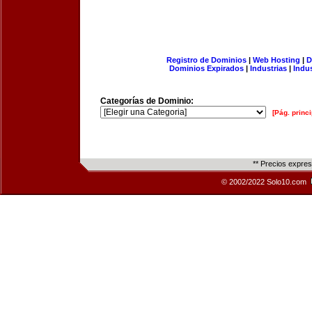
Registro de Dominios
|
Web Hosting
|
D
Dominios Expirados
|
Industrias
|
Indu
Categorías de Dominio:
[Pág. princi
** Precios expre
© 2002/2022 Solo10.com