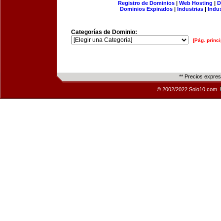
Registro de Dominios
|
Web Hosting
|
D
Dominios Expirados
|
Industrias
|
Indu
Categorías de Dominio:
[Pág. princi
** Precios expre
© 2002/2022 Solo10.com