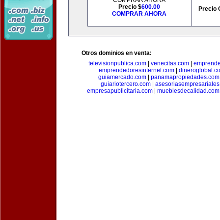
COMPRAR AHORA
Precio $
600.00
Precio 
COMPRAR AHORA
Otros dominios en venta:
televisionpublica.com
|
venecitas.com
|
emprende
emprendedoresinternet.com
|
dineroglobal.c
guiamercado.com
|
panamapropiedades.com
guiariotercero.com
|
asesoriasempresariale
empresapublicitaria.com
|
mueblesdecalidad.com