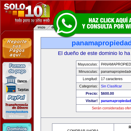
panamapropieda
El dueño de este dominio lo ha
Mayusculas:
PANAMAPROPIE
Minusculas:
panamapropiedad
Longitud:
17 caracteres
Categorias:
Sin Clasificar
Precio:
$600.00
Visitar!
panamapropieda
Serán consideradas ofer
R