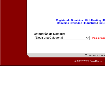
Registro de Dominios
|
Web Hosting
|
D
Dominios Expirados
|
Industrias
|
Indu
Categorías de Dominio:
[Pág. princi
** Precios expre
© 2002/2022 Solo10.com