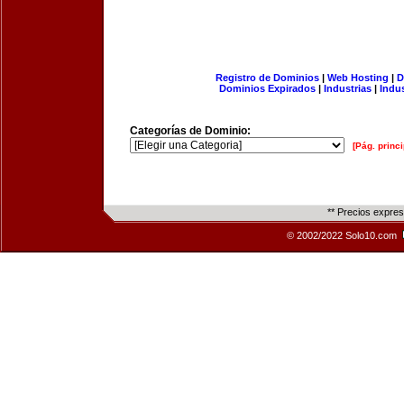
Registro de Dominios
|
Web Hosting
|
D
Dominios Expirados
|
Industrias
|
Indu
Categorías de Dominio:
[Pág. princi
** Precios expre
© 2002/2022 Solo10.com