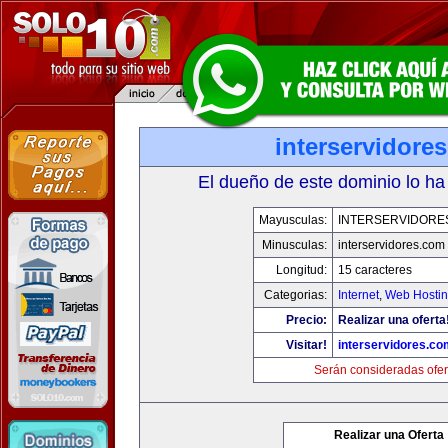
interservidore
El dueño de este dominio lo ha
Mayusculas:
INTERSERVIDORE
Minusculas:
interservidores.com
Longitud:
15 caracteres
Categorias:
Internet
,
Web Hostin
Precio:
Realizar una oferta
Visitar!
interservidores.co
Serán consideradas ofer
Realizar una Oferta