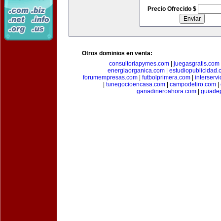
Precio Ofrecido $
Otros dominios en venta:
consultoriapymes.com
|
juegasgratis.com
energiaorganica.com
|
estudiopublicidad.
forumempresas.com
|
futbolprimera.com
|
interserv
|
tunegocioencasa.com
|
campodetiro.com
|
ganadineroahora.com
|
guiade