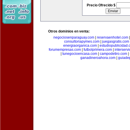
Precio Ofrecido $
Otros dominios en venta:
negociosenparaguay.com
|
reservaenhotel.com
consultoriapymes.com
|
juegasgratis.com
energiaorganica.com
|
estudiopublicidad.
forumempresas.com
|
futbolprimera.com
|
interserv
|
tunegocioencasa.com
|
campodetiro.com
|
ganadineroahora.com
|
guiade