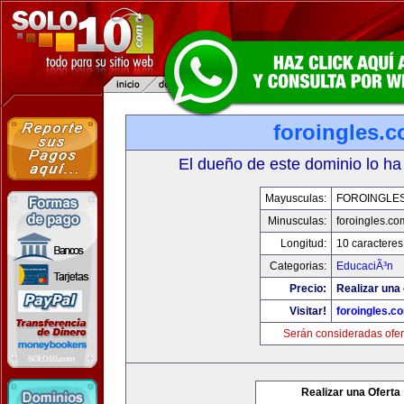
foroingles.
El dueño de este dominio lo ha
Mayusculas:
FOROINGLE
Minusculas:
foroingles.co
Longitud:
10 caracteres
Categorias:
EducaciÃ³n
Precio:
Realizar una 
Visitar!
foroingles.c
Serán consideradas ofer
Realizar una Oferta