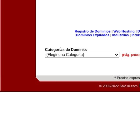
Registro de Dominios
|
Web Hosting
|
D
Dominios Expirados
|
Industrias
|
Indu
Categorías de Dominio:
[Pág. princi
** Precios expre
© 2002/2022 Solo10.com