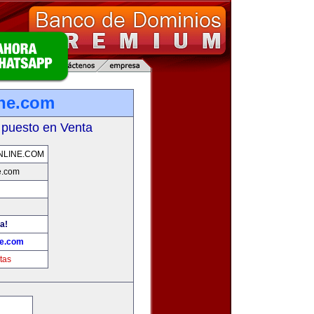
ine.com
 puesto en Venta
NLINE.COM
e.com
a!
ne.com
tas