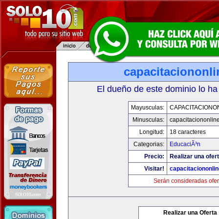
capacitaciononl
El dueño de este dominio lo ha
Mayusculas:
CAPACITACIONO
Minusculas:
capacitaciononlin
Longitud:
18 caracteres
Categorias:
EducaciÃ³n
Precio:
Realizar una ofert
Visitar!
capacitaciononli
Serán consideradas ofer
Realizar una Oferta