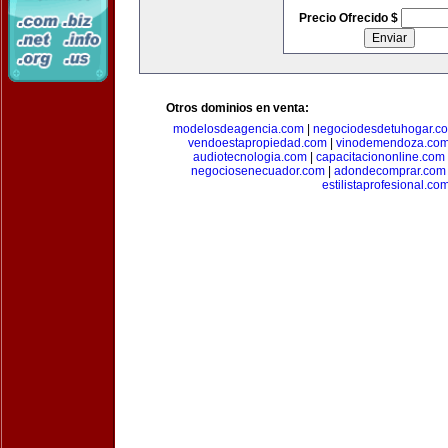
Precio Ofrecido $
Otros dominios en venta:
modelosdeagencia.com
|
negociodesdetuhogar.c
vendoestapropiedad.com
|
vinodemendoza.co
audiotecnologia.com
|
capacitaciononline.com
negociosenecuador.com
|
adondecomprar.com
estilistaprofesional.co