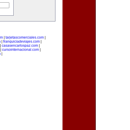
om
|
tarjetascomerciales.com
|
m
|
franquiciadeviajes.com
|
|
casasencarlospaz.com
|
|
cursointernacional.com
|
m
|