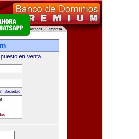
om
 puesto en Venta
s)
,
Sociedad
a!
tas