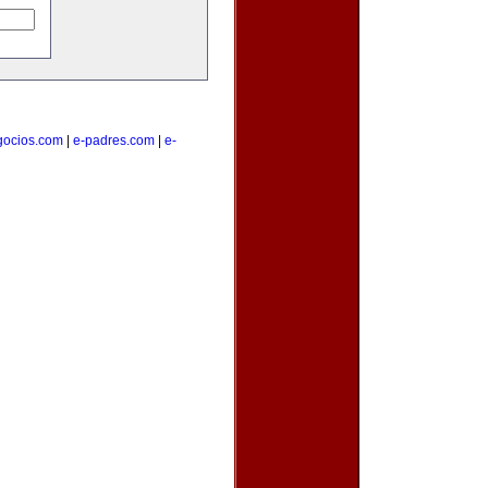
gocios.com
|
e-padres.com
|
e-