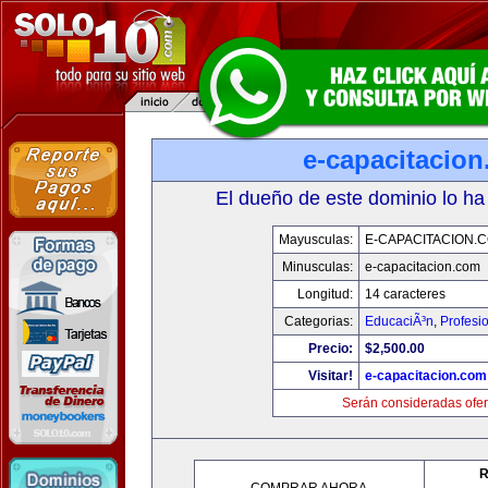
e-capacitacio
El dueño de este dominio lo ha
Mayusculas:
E-CAPACITACION.
Minusculas:
e-capacitacion.com
Longitud:
14 caracteres
Categorias:
EducaciÃ³n
,
Profesi
Precio:
$2,500.00
Visitar!
e-capacitacion.com
Serán consideradas ofer
R