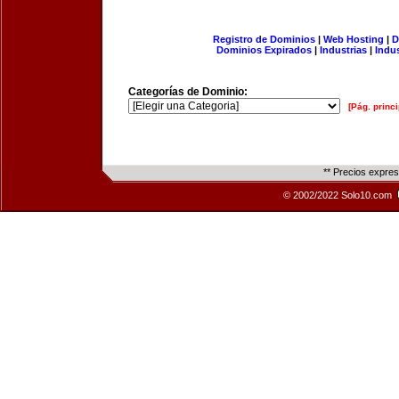
Registro de Dominios
|
Web Hosting
|
D
Dominios Expirados
|
Industrias
|
Indu
Categorías de Dominio:
[Pág. princi
** Precios expre
© 2002/2022 Solo10.com