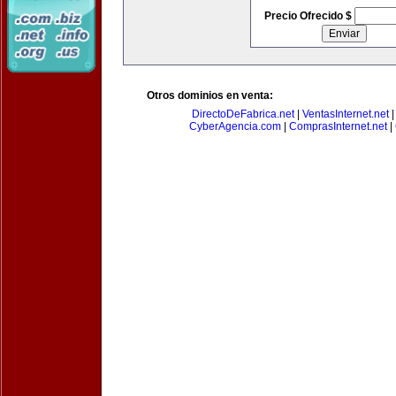
Precio Ofrecido $
Otros dominios en venta:
DirectoDeFabrica.net
|
VentasInternet.net
CyberAgencia.com
|
ComprasInternet.net
|