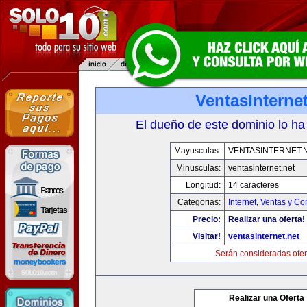
VentasInternet
El dueño de este dominio lo ha
Mayusculas:
VENTASINTERNET.
Minusculas:
ventasinternet.net
Longitud:
14 caracteres
Categorias:
Internet
,
Ventas y Co
Precio:
Realizar una oferta!
Visitar!
ventasinternet.net
Serán consideradas ofer
Realizar una Oferta