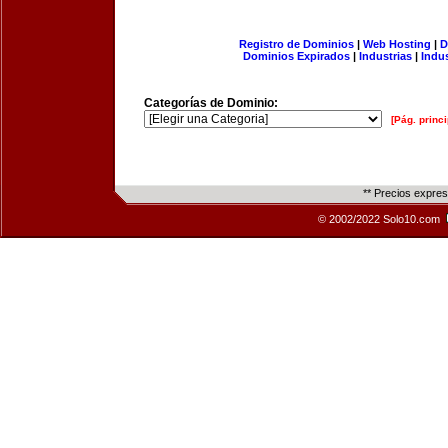
Registro de Dominios
|
Web Hosting
|
D
Dominios Expirados
|
Industrias
|
Indu
Categorías de Dominio:
[Pág. princi
** Precios expre
© 2002/2022 Solo10.com