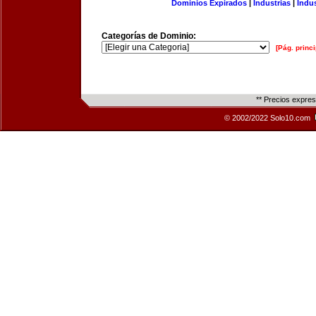
Dominios Expirados
|
Industrias
|
Indu
Categorías de Dominio:
[Pág. princi
** Precios expre
© 2002/2022 Solo10.com