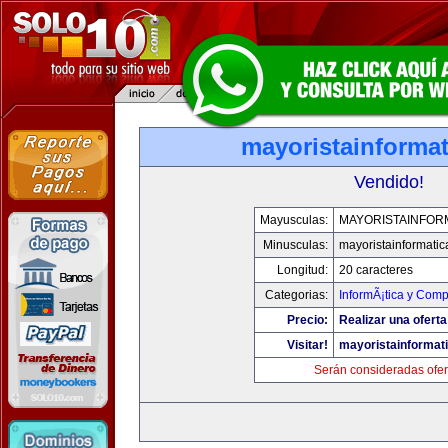
mayoristainforma
Vendido!
Mayusculas:
MAYORISTAINFOR
Minusculas:
mayoristainformati
Longitud:
20 caracteres
Categorias:
InformÃ¡tica y Comp
Precio:
Realizar una oferta
Visitar!
mayoristainformat
Serán consideradas ofer