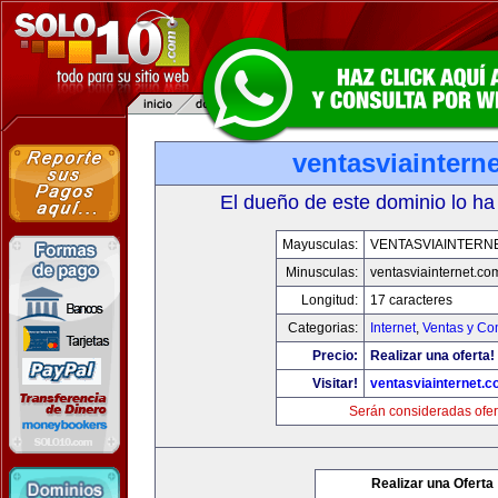
ventasviaintern
El dueño de este dominio lo ha
Mayusculas:
VENTASVIAINTERN
Minusculas:
ventasviainternet.co
Longitud:
17 caracteres
Categorias:
Internet
,
Ventas y Co
Precio:
Realizar una oferta!
Visitar!
ventasviainternet.
Serán consideradas ofer
Realizar una Oferta