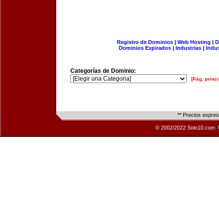
Registro de Dominios
|
Web Hosting
|
D
Dominios Expirados
|
Industrias
|
Indu
Categorías de Dominio:
[Pág. princi
** Precios expre
© 2002/2022 Solo10.com