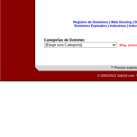
Registro de Dominios
|
Web Hosting
|
D
Dominios Expirados
|
Industrias
|
Indu
Categorías de Dominio:
[Pág. princi
** Precios expre
© 2002/2022 Solo10.com