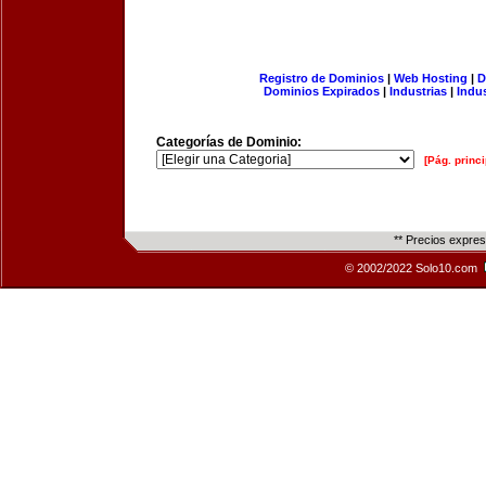
Registro de Dominios
|
Web Hosting
|
D
Dominios Expirados
|
Industrias
|
Indu
Categorías de Dominio:
[Pág. princi
** Precios expre
© 2002/2022 Solo10.com