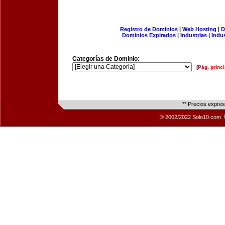
Registro de Dominios
|
Web Hosting
|
D
Dominios Expirados
|
Industrias
|
Indu
Categorías de Dominio:
[Pág. princi
** Precios expre
© 2002/2022 Solo10.com