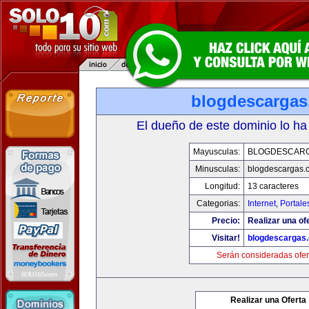
blogdescarga
El dueño de este dominio lo ha
Mayusculas:
BLOGDESCAR
Minusculas:
blogdescargas.
Longitud:
13 caracteres
Categorias:
Internet
,
Portale
Precio:
Realizar una of
Visitar!
blogdescargas
Serán consideradas ofer
Realizar una Oferta