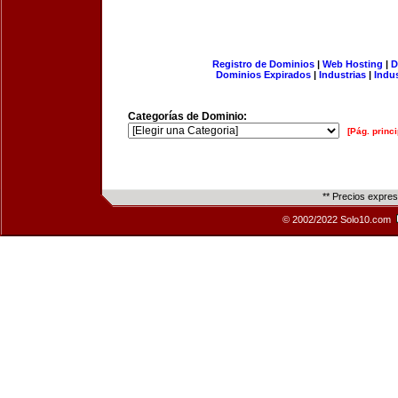
Registro de Dominios
|
Web Hosting
|
D
Dominios Expirados
|
Industrias
|
Indu
Categorías de Dominio:
[Pág. princi
** Precios expre
© 2002/2022 Solo10.com