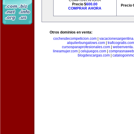
COMPRAR AHORA
Precio $
600.00
Precio 
COMPRAR AHORA
Otros dominios en venta:
cochesdecompeticion.com
|
vacacionesargentina
alquilerbungalows.com
|
traficogratis.co
cursosparaprofesionales.com
|
webenventa
lineamujer.com
|
celujuegos.com
|
comprasnaweb
blogdescargas.com
|
catalogoinmo