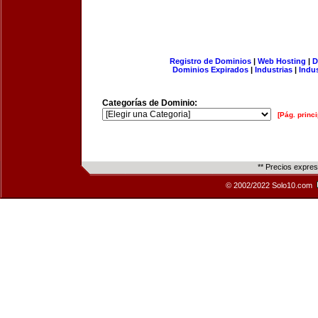
Registro de Dominios
|
Web Hosting
|
D
Dominios Expirados
|
Industrias
|
Indu
Categorías de Dominio:
[Pág. princi
** Precios expre
© 2002/2022 Solo10.com