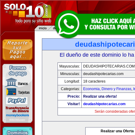
deudashipotecar
El dueño de este dominio lo ha
Mayusculas:
DEUDASHIPOTECARIAS.COM
Minusculas:
deudashipotecarias.com
Longitud:
18 caracteres
Categorias:
Economia, Dinero y Finanzas
,
Precio:
Realizar una oferta!
Visitar!
deudashipotecarias.com
Serán consideradas ofer
Realizar una Oferta