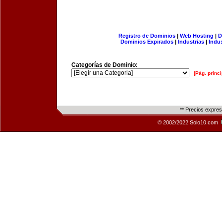
Registro de Dominios
|
Web Hosting
|
D
Dominios Expirados
|
Industrias
|
Indu
Categorías de Dominio:
[Pág. princi
** Precios expre
© 2002/2022 Solo10.com