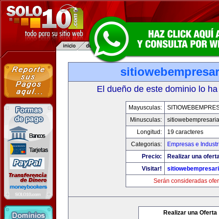
sitiowebempresar
El dueño de este dominio lo ha
Mayusculas:
SITIOWEBEMPRES
Minusculas:
sitiowebempresaria
Longitud:
19 caracteres
Categorias:
Empresas e Industr
Precio:
Realizar una oferta
Visitar!
sitiowebempresari
Serán consideradas ofer
Realizar una Oferta