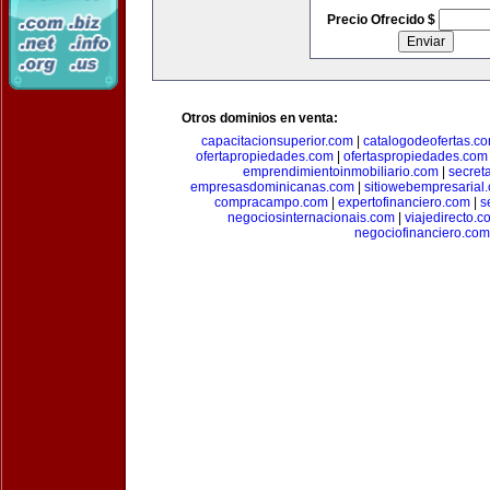
Precio Ofrecido $
Otros dominios en venta:
capacitacionsuperior.com
|
catalogodeofertas.c
ofertapropiedades.com
|
ofertaspropiedades.com
emprendimientoinmobiliario.com
|
secret
empresasdominicanas.com
|
sitiowebempresarial
compracampo.com
|
expertofinanciero.com
|
s
negociosinternacionais.com
|
viajedirecto.c
negociofinanciero.com