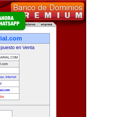
ial.com
 puesto en Venta
ARIAL.COM
l.com
ias
,
Internet
!
al.com
tas