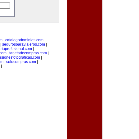
om
|
catalogodominios.com
|
|
segurosparaviajeros.com
|
ariaprofesional.com
|
.com
|
tarjetadecompras.com
|
esionesfotograficas.com
|
om
|
solocompras.com
|
|