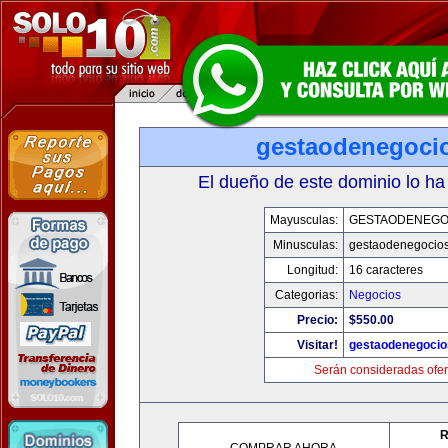
gestaodenegoci
El dueño de este dominio lo ha
Mayusculas:
GESTAODENEGO
Minusculas:
gestaodenegocio
Longitud:
16 caracteres
Categorias:
Negocios
Precio:
$550.00
Visitar!
gestaodenegoci
Serán consideradas ofer
R