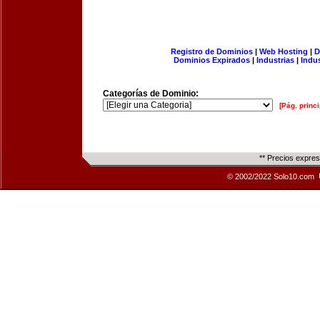
Registro de Dominios
|
Web Hosting
|
D
Dominios Expirados
|
Industrias
|
Indu
Categorías de Dominio:
[Pág. princi
** Precios expre
© 2002/2022 Solo10.com