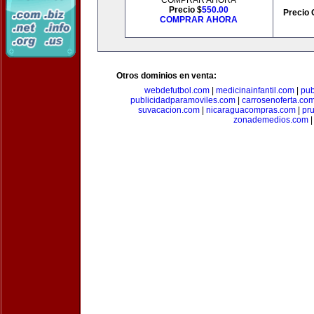
COMPRAR AHORA
Precio $
550.00
Precio 
COMPRAR AHORA
Otros dominios en venta:
webdefutbol.com
|
medicinainfantil.com
|
pub
publicidadparamoviles.com
|
carrosenoferta.co
suvacacion.com
|
nicaraguacompras.com
|
pr
zonademedios.com
|