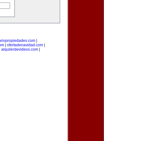
ariopropiedades.com
|
com
|
ofertadenavidad.com
|
|
alquilerdevideos.com
|