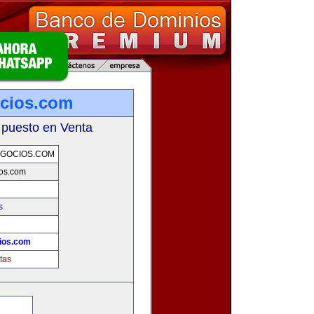
cios.com
 puesto en Venta
GOCIOS.COM
ios.com
s
ios.com
tas