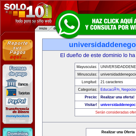
universidaddenego
El dueño de este dominio lo ha
Mayusculas:
UNIVERSIDADDENE
Minusculas:
universidaddenegoc
Longitud:
21 caracteres
Categorias:
EducaciÃ³n
,
Negocio
Precio:
Realizar una oferta!
Visitar!
universidaddenegoc
Serán consideradas ofer
Realizar una Oferta