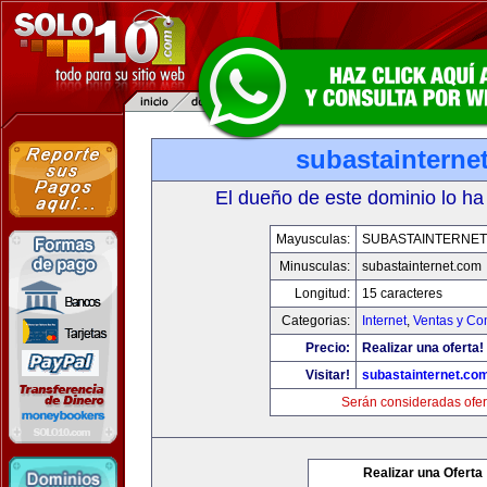
subastainterne
El dueño de este dominio lo ha
Mayusculas:
SUBASTAINTERNET
Minusculas:
subastainternet.com
Longitud:
15 caracteres
Categorias:
Internet
,
Ventas y Co
Precio:
Realizar una oferta!
Visitar!
subastainternet.co
Serán consideradas ofer
Realizar una Oferta