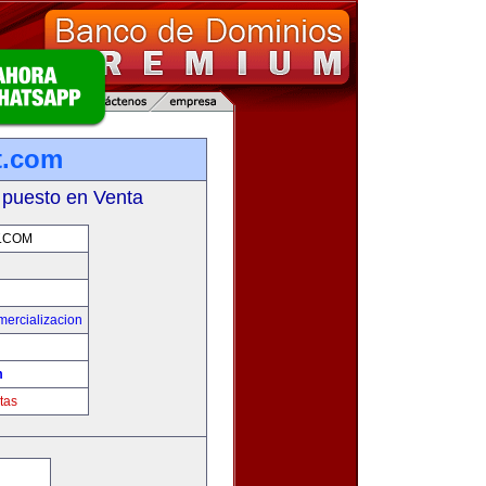
t.com
 puesto en Venta
.COM
mercializacion
m
tas