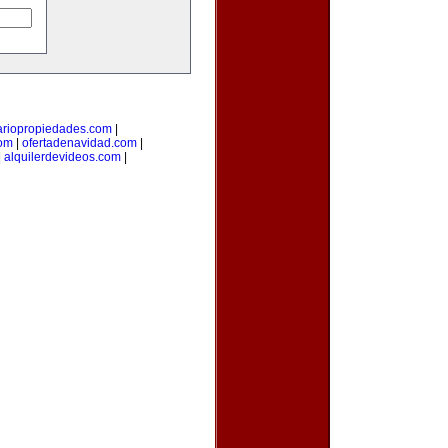
ariopropiedades.com
|
com
|
ofertadenavidad.com
|
|
alquilerdevideos.com
|