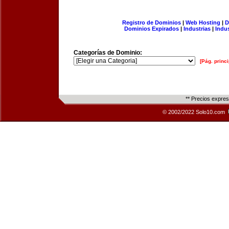
Registro de Dominios
|
Web Hosting
|
D
Dominios Expirados
|
Industrias
|
Indu
Categorías de Dominio:
[Pág. princi
** Precios expre
© 2002/2022 Solo10.com