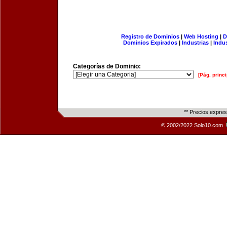
Registro de Dominios
|
Web Hosting
|
D
Dominios Expirados
|
Industrias
|
Indu
Categorías de Dominio:
[Pág. princi
** Precios expre
© 2002/2022 Solo10.com