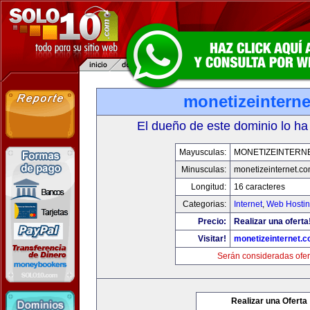
monetizeintern
El dueño de este dominio lo ha
Mayusculas:
MONETIZEINTERN
Minusculas:
monetizeinternet.c
Longitud:
16 caracteres
Categorias:
Internet
,
Web Hostin
Precio:
Realizar una oferta
Visitar!
monetizeinternet.
Serán consideradas ofer
Realizar una Oferta