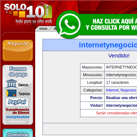
internetynegoci
Vendido!
Mayusculas:
INTERNETYNEGO
Minusculas:
internetynegocios
Longitud:
17 caracteres
Categorias:
Internet
,
Negocios
Precio:
Realizar una ofert
Visitar!
internetynegocio
Serán consideradas ofer