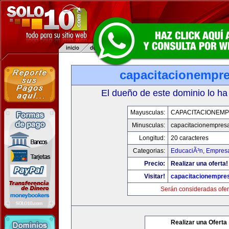
capacitacionempr
El dueño de este dominio lo ha
Mayusculas:
CAPACITACIONEM
Minusculas:
capacitacionempres
Longitud:
20 caracteres
Categorias:
EducaciÃ³n
,
Empresa
Precio:
Realizar una oferta!
Visitar!
capacitacionempre
Serán consideradas ofer
Realizar una Oferta