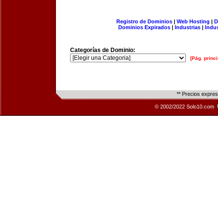
Registro de Dominios
|
Web Hosting
|
D
Dominios Expirados
|
Industrias
|
Indu
Categorías de Dominio:
[Pág. princi
** Precios expre
© 2002/2022 Solo10.com