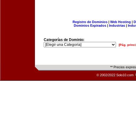
Registro de Dominios
|
Web Hosting
|
D
Dominios Expirados
|
Industrias
|
Indu
Categorías de Dominio:
[Pág. princi
** Precios expre
© 2002/2022 Solo10.com