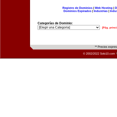
Registro de Dominios
|
Web Hosting
|
D
Dominios Expirados
|
Industrias
|
Indu
Categorías de Dominio:
[Pág. princi
** Precios expre
© 2002/2022 Solo10.com