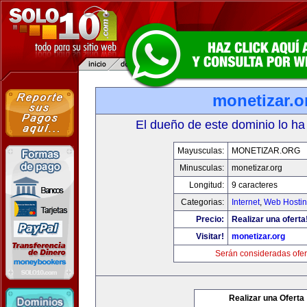
monetizar.o
El dueño de este dominio lo ha
Mayusculas:
MONETIZAR.ORG
Minusculas:
monetizar.org
Longitud:
9 caracteres
Categorias:
Internet
,
Web Hostin
Precio:
Realizar una oferta
Visitar!
monetizar.org
Serán consideradas ofer
Realizar una Oferta