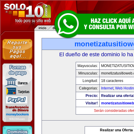
monetizatusitio
El dueño de este dominio lo ha
Mayusculas:
MONETIZATUSITI
Minusculas:
monetizatusitioweb
Longitud:
18 caracteres
Categorias:
Internet
,
Web Hostin
Precio:
Realizar una oferta
Visitar!
monetizatusitiowe
Serán consideradas ofer
Realizar una Oferta