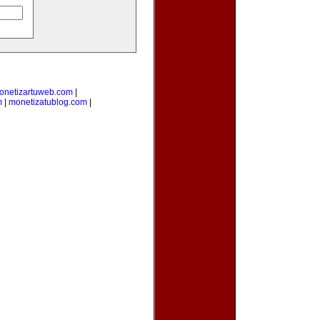
onetizartuweb.com
|
m
|
monetizatublog.com
|