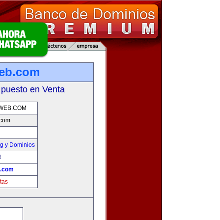
web.com
 puesto en Venta
OWEB.COM
.com
g y Dominios
!
b.com
tas