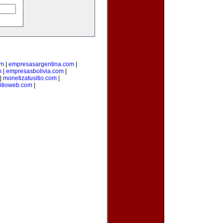
om
|
empresasargentina.com
|
m
|
empresasbolivia.com
|
|
monetizatusitio.com
|
itioweb.com
|