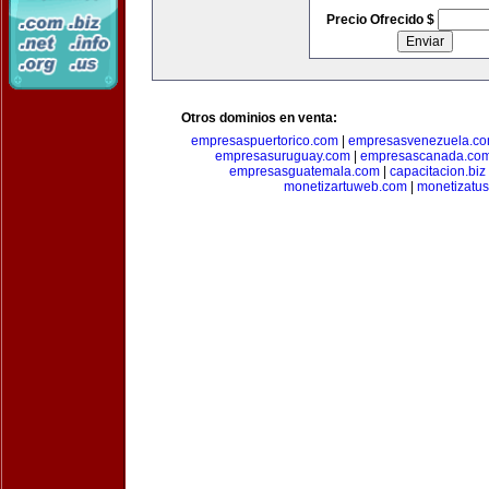
Precio Ofrecido $
Otros dominios en venta:
empresaspuertorico.com
|
empresasvenezuela.c
empresasuruguay.com
|
empresascanada.co
empresasguatemala.com
|
capacitacion.biz
monetizartuweb.com
|
monetizatus