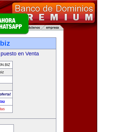
biz
 puesto en Venta
N.BIZ
biz
oferta!
biz
tas