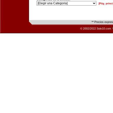
[Pág. princi
** Precios expre
© 2002/2022 Solo10.com