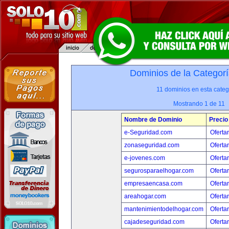
Dominios de la Categorí
11 dominios en esta categ
Mostrando 1 de 11
Nombre de Dominio
Precio
e-Seguridad.com
Oferta
zonaseguridad.com
Oferta
e-jovenes.com
Oferta
segurosparaelhogar.com
Oferta
empresaencasa.com
Oferta
areahogar.com
Oferta
mantenimientodelhogar.com
Oferta
cajadeseguridad.com
Oferta