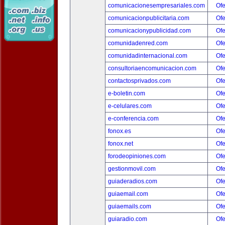
comunicacionesempresariales.com
Ofe
comunicacionpublicitaria.com
Ofe
comunicacionypublicidad.com
Ofe
comunidadenred.com
Ofe
comunidadinternacional.com
Ofe
consultoriaencomunicacion.com
Ofe
contactosprivados.com
Ofe
e-boletin.com
Ofe
e-celulares.com
Ofe
e-conferencia.com
Ofe
fonox.es
Ofe
fonox.net
Ofe
forodeopiniones.com
Ofe
gestionmovil.com
Ofe
guiaderadios.com
Ofe
guiaemail.com
Ofe
guiaemails.com
Ofe
guiaradio.com
Ofe