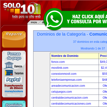
Dominios de la Categoría -
Comunica
37 dominios en esta categ
Mostrando 1 de 37
Nombre de Dominio
Prec
fonox.com
$49,
movilink.com
$2,
conexionmovil.com
$5
telefoniaempresas.com
$4
areadecomunicacion.com
Ofe
celujuegos.com
Ofe
centraldecomunicacion.com
Ofe
centraldecomunicaciones.com
Ofe