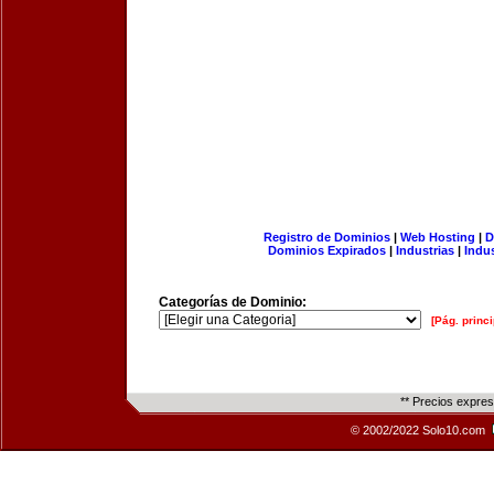
Registro de Dominios
|
Web Hosting
|
D
Dominios Expirados
|
Industrias
|
Indu
Categorías de Dominio:
[Pág. princi
** Precios expre
© 2002/2022 Solo10.com