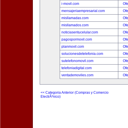
i-movil.com
Ofe
mensajeriaempresarial.com
Ofe
misllamadas.com
Ofe
misllamados.com
Ofe
noticiasentucelular.com
Ofe
pagospormovil.com
Ofe
planmovil.com
Ofe
solucionesdetelefonia.com
Ofe
sutelefonomovil.com
Ofe
telefoniadigital.com
Ofe
ventademoviles.com
Ofe
<< Categoria Anterior (Compras y Comercio
ElectrÃ³nico)