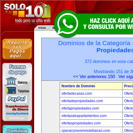
Dominios de la Categoría 
Propiedade
372 dominios en esta cat
Mostrando 151 de 3
<< Ver anteriores 150
Ver sig
Nombre de Dominio
Prec
ofertadecasas.com
Ofert
ofertadepropiedades.com
Ofert
ofertapropiedades.com
Ofert
ofertasdeapartamentos.com
Ofert
ofertaspropiedades.com
Ofert
operacionesinmobiliarias.com
Ofert