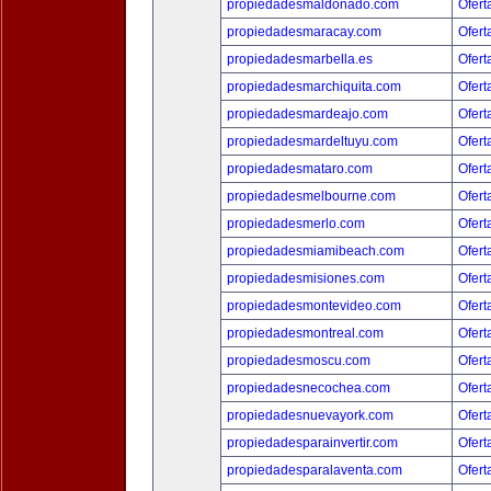
propiedadesmaldonado.com
Ofert
propiedadesmaracay.com
Ofert
propiedadesmarbella.es
Ofert
propiedadesmarchiquita.com
Ofert
propiedadesmardeajo.com
Ofert
propiedadesmardeltuyu.com
Ofert
propiedadesmataro.com
Ofert
propiedadesmelbourne.com
Ofert
propiedadesmerlo.com
Ofert
propiedadesmiamibeach.com
Ofert
propiedadesmisiones.com
Ofert
propiedadesmontevideo.com
Ofert
propiedadesmontreal.com
Ofert
propiedadesmoscu.com
Ofert
propiedadesnecochea.com
Ofert
propiedadesnuevayork.com
Ofert
propiedadesparainvertir.com
Ofert
propiedadesparalaventa.com
Ofert