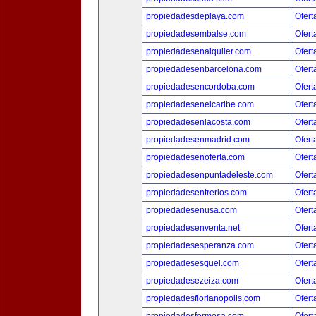
propiedadesdeplaya.com
Ofert
propiedadesembalse.com
Ofert
propiedadesenalquiler.com
Ofert
propiedadesenbarcelona.com
Ofert
propiedadesencordoba.com
Ofert
propiedadesenelcaribe.com
Ofert
propiedadesenlacosta.com
Ofert
propiedadesenmadrid.com
Ofert
propiedadesenoferta.com
Ofert
propiedadesenpuntadeleste.com
Ofert
propiedadesentrerios.com
Ofert
propiedadesenusa.com
Ofert
propiedadesenventa.net
Ofert
propiedadesesperanza.com
Ofert
propiedadesesquel.com
Ofert
propiedadesezeiza.com
Ofert
propiedadesflorianopolis.com
Ofert